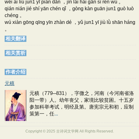
wéi ài liú jun1 yī piàn dǎn ，jìn lái hái gǎn sì rén wú 。
qián nián jié shí yān chén qǐ ，gòng kàn guān jun1 guò luò
chéng 。
wú xiàn gōng qīng yīn zhàn dé ，yǔ jun1 yī jiù lǜ shān háng
。
相关翻译
相关赏析
作者介绍
元稹
元稹（779─831），字微之，河南（今河南省洛
阳一带）人。幼年丧父，家境比较贫困。十五岁
参加科举考试，明经及第。唐宪宗元和初，应制
策第一，任
...
Copyright © 2025 古诗词文学网 All Rights Reserved.