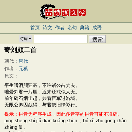
首页
诗文
作者
名句
典籍
成语
寄刘颇二首
朝代：
唐代
作者：
元稹
原文：
平生嗜酒颠狂甚，不许诸公占丈夫。
唯爱刘君一片胆，近来还敢似人无。
前年碣石烟尘起，共看官军过洛城。
无限公卿因战得，与君依旧绿衫行。
提示：拼音为程序生成，因此多音字的拼音可能不准确。
píng shēng shì jiǔ diān kuáng shèn ，bú xǔ zhū gōng zhàn
zhàng fū 。