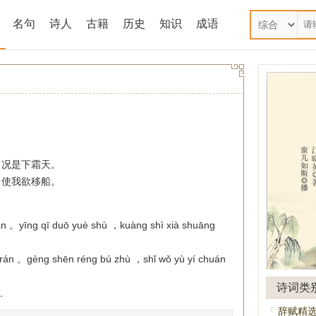
名句
诗人
古籍
历史
知识
成语
，况是下霜天。
，使我欲移船。
 yān 。yīng qī duō yuè shù ，kuàng shì xià shuāng
o rán 。gèng shēn réng bú zhù ，shǐ wǒ yù yí chuán
诗词类
。
辞赋精
「