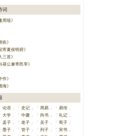
诗词
逢周琏》
》
师疾》
院寄夏侯明府》
人三首》
与昼公兼寄邑宰》
》
中作》
渤海》
籍
论语
史记
周易
易传
「
」
「
」
「
」
「
」
大学
中庸
尚书
礼记
「
」
「
」
「
」
「
」
孟子
老子
吴子
荀子
「
」
「
」
「
」
「
」
墨子
管子
列子
宋书
「
」
「
」
「
」
「
」