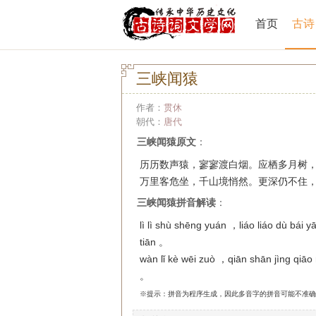
首页
古诗
三峡闻猿
作者：
贯休
朝代：
唐代
三峡闻猿原文
：
历历数声猿，寥寥渡白烟。应栖多月树
万里客危坐，千山境悄然。更深仍不住
三峡闻猿拼音解读
：
lì lì shù shēng yuán ，liáo liáo dù bái
tiān 。
wàn lǐ kè wēi zuò ，qiān shān jìng qiā
。
※提示：拼音为程序生成，因此多音字的拼音可能不准确