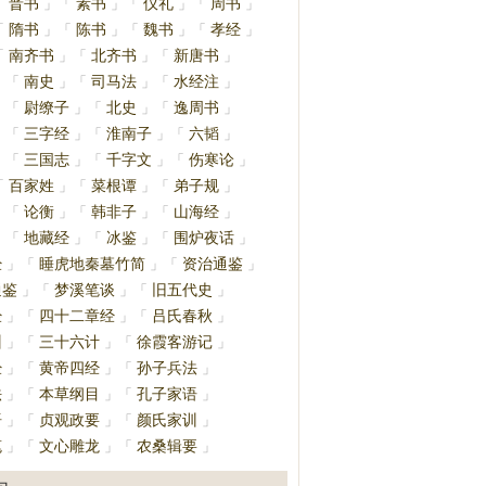
晋书
素书
仪礼
周书
「
」
「
」
「
」
「
」
隋书
陈书
魏书
孝经
「
」
「
」
「
」
「
」
南齐书
北齐书
新唐书
「
」
「
」
「
」
南史
司马法
水经注
」
「
」
「
」
「
」
尉缭子
北史
逸周书
」
「
」
「
」
「
」
三字经
淮南子
六韬
」
「
」
「
」
「
」
三国志
千字文
伤寒论
」
「
」
「
」
「
」
百家姓
菜根谭
弟子规
「
」
「
」
「
」
论衡
韩非子
山海经
」
「
」
「
」
「
」
地藏经
冰鉴
围炉夜话
」
「
」
「
」
「
」
经
睡虎地秦墓竹简
资治通鉴
」
「
」
「
」
通鉴
梦溪笔谈
旧五代史
」
「
」
「
」
经
四十二章经
吕氏春秋
」
「
」
「
」
训
三十六计
徐霞客游记
」
「
」
「
」
经
黄帝四经
孙子兵法
」
「
」
「
」
法
本草纲目
孔子家语
」
「
」
「
」
语
贞观政要
颜氏家训
」
「
」
「
」
笔
文心雕龙
农桑辑要
」
「
」
「
」