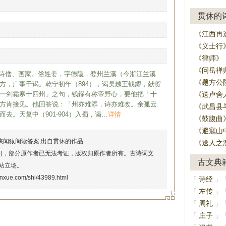
贯休的
《江西再
《义士行
《律师》
《问岳禅
，唐末诗僧、画家。俗姓姜，字德隐，婺州兰溪（今浙江兰溪
《题方公
方，广事干谒。乾宁初年（894），谒吴越王钱鏐，献贺
一剑霜寒十四州」之句，钱鏐有称帝野心，要他把「十
《送卢舍
方肯接见。他回答说：「州亦难添，诗亦难改。余孤云
《武昌县
去。天复中（901-904）入蜀，谒…
详情
《鼓腹曲
《避寇山
峡闻猿阅读答案,出自贯休的作品
《送人之
络)，部分原作者已无法考证，版权归原作者所有。古诗词文
古文典
站立场。
enxue.com/shi/43989.html
诗经
「
」
左传
「
」
周礼
「
」
庄子
「
」