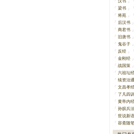
汉书
「
」
梁书
「
」
将苑
「
」
后汉书
「
商君书
「
旧唐书
「
鬼谷子
「
反经
「
」
金刚经
「
战国策
「
六祖坛
「
续资治
「
文昌孝
「
了凡四
「
黄帝内
「
孙膑兵
「
世说新
「
容斋随
「