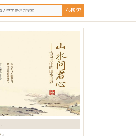
别
选
」