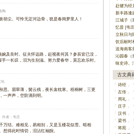
赴犍为经龙
陈陶
新丰路逢故
丧胡尘。可怜无定河边骨，犹是春闺梦里人！
江城子（重
忆昔 [韦庄
立秋日与
饮后献时相
送海南客归
嬿婉及良时。征夫怀远路，起视夜何其？参辰皆已没，
沁园春（别
握手一长叹，泪为生别滋。努力爱春华，莫忘欢乐时。
咏史诗。汴
古文典
庭筠
诗经
「
」
秋思。眉翠薄，鬓云残，夜长衾枕寒。梧桐树，三更
左传
「
」
，一声声，空阶滴到明。
周礼
「
」
庄子
「
」
汉书
「
」
作者：
韦庄
梁书
「
」
千万结。难相见，易相别，又是玉楼花似雪。暗相
将苑
「
」
。想得此时情切，泪沾红袖黦。