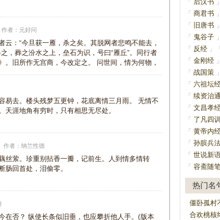
后汉书
「
商君书
「
旧唐书
「
作者：
元好问
鬼谷子
「
者云：“今旦获一雁，杀之矣。其脱网者悲鸣不能去，
反经
「
」
得之，葬之汾水之上，垒石为识，号曰“雁丘”。同行者
金刚经
「
》。旧所作无宫商，今改定之。 问世间，情为何物，
战国策
「
六祖坛
「
续资治
「
容易去。楼头残梦五更钟，花底离情三月雨。 无情不
文昌孝
「
。天涯地角有穷时，只有相思无尽处。
了凡四
「
黄帝内
「
孙膑兵
「
作者：
纳兰性德
世说新
「
藕丝萦。珍重别拈香一瓣，记前生。人到情多情转
容斋随
「
断肠回首处，泪偷零。
热门名
僵卧孤村
翃
合欢桃核
今在否？ 纵使长条似旧垂，也应攀折他人手。(版本