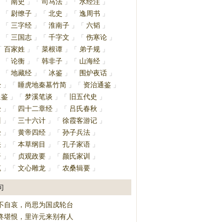
南史
司马法
水经注
」
「
」
「
」
「
」
尉缭子
北史
逸周书
」
「
」
「
」
「
」
三字经
淮南子
六韬
」
「
」
「
」
「
」
三国志
千字文
伤寒论
」
「
」
「
」
「
」
百家姓
菜根谭
弟子规
「
」
「
」
「
」
论衡
韩非子
山海经
」
「
」
「
」
「
」
地藏经
冰鉴
围炉夜话
」
「
」
「
」
「
」
经
睡虎地秦墓竹简
资治通鉴
」
「
」
「
」
通鉴
梦溪笔谈
旧五代史
」
「
」
「
」
经
四十二章经
吕氏春秋
」
「
」
「
」
训
三十六计
徐霞客游记
」
「
」
「
」
经
黄帝四经
孙子兵法
」
「
」
「
」
法
本草纲目
孔子家语
」
「
」
「
」
语
贞观政要
颜氏家训
」
「
」
「
」
笔
文心雕龙
农桑辑要
」
「
」
「
」
句
不自哀，尚思为国戍轮台
终堪恨，里许元来别有人