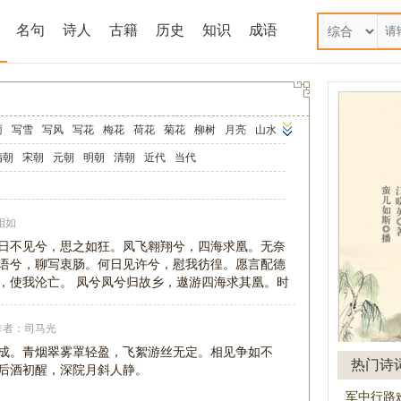
名句
诗人
古籍
历史
知识
成语
雨
写雪
写风
写花
梅花
荷花
菊花
柳树
月亮
山水
马
田园
边塞
地名
抒情
爱国
离别
送别
思乡
思念
隋朝
宋朝
元朝
明朝
清朝
近代
当代
师
母亲
友情
战争
读书
惜时
婉约
豪放
诗经
民谣
午节
七夕节
中秋节
重阳节
忧国忧民
咏史怀古
相如
古文观止
辞赋精选
小学文言文
初中文言文
日不见兮，思之如狂。凤飞翱翔兮，四海求凰。无奈
语兮，聊写衷肠。何日见许兮，慰我彷徨。愿言配德
诗三百首
宋词三百首
，使我沦亡。 凤兮凤兮归故乡，遨游四海求其凰。时
作者：
司马光
成。青烟翠雾罩轻盈，飞絮游丝无定。相见争如不
热门诗
后酒初醒，深院月斜人静。
军中行路