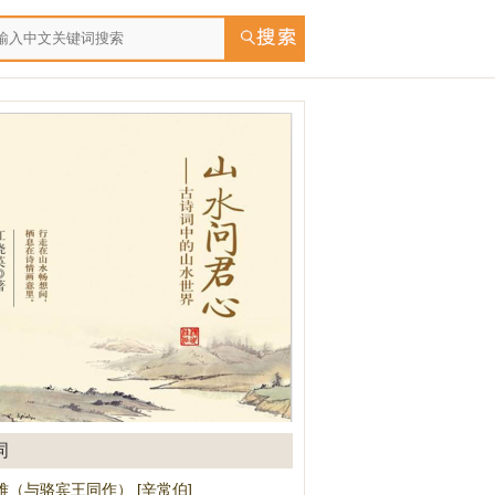
词
难（与骆宾王同作） [辛常伯]