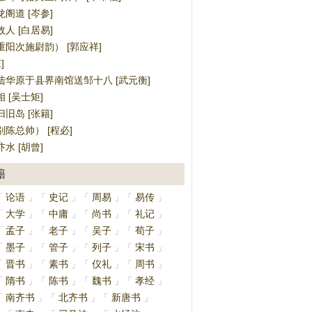
阁道 [岑参]
人 [白居易]
阳次施尉韵） [郭应祥]
]
陆华原于县界南馆送邹十八 [武元衡]
 [吴士矩]
旧岛 [张籍]
陈总帅） [程必]
水 [胡曾]
籍
论语
史记
周易
易传
「
」
「
」
「
」
「
」
大学
中庸
尚书
礼记
「
」
「
」
「
」
「
」
孟子
老子
吴子
荀子
「
」
「
」
「
」
「
」
墨子
管子
列子
宋书
「
」
「
」
「
」
「
」
晋书
素书
仪礼
周书
「
」
「
」
「
」
「
」
隋书
陈书
魏书
孝经
「
」
「
」
「
」
「
」
南齐书
北齐书
新唐书
「
」
「
」
「
」