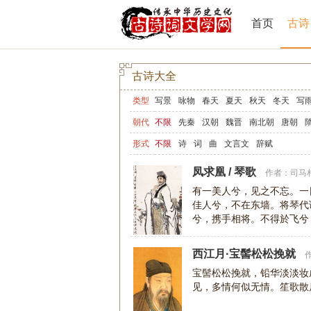
首页
古诗
古诗大全
类型
写景
咏物
春天
夏天
秋天
冬天
写
写山
写水
长江
黄河
儿童
写鸟
写
朝代
不限
先秦
汉朝
魏晋
南北朝
唐朝
爱情
励志
哲理
闺怨
悼亡
写人
老
形式
不限
诗
词
曲
文言文
辞赋
节日
春节
元宵节
寒食节
清明节
端
凤求凰 / 琴歌
作者：
司马
宋词精选
小学古诗
初中古诗
高中古诗
有一美人兮，见之不忘。一
佳人兮，不在东墙。将琴代
高中文言文
古诗十九首
唐诗三百首
古
兮，携手相将。不得於飞兮
未遇兮无所将，何
西江月·宝髻松松挽就
宝髻松松挽就，铅华淡淡妆
见，多情何似无情。笙歌散