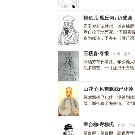
摸鱼儿·雁丘词 / 迈陂塘
乙丑岁赴试并州，道逢捕雁
竟自投于地而死。”予因买
多为赋诗，予亦有《雁丘词
直教生死相
玉楼春·春恨
作者：
晏殊
绿杨芳草长亭路。年少抛人
似多情苦。一寸还成千万缕
山花子·风絮飘残已化萍
风絮飘残已化萍，泥莲刚倩
薄，而今真个悔多情。又到
章台柳·寄柳氏
作者：
韩
章台柳，章台柳，颜色青青