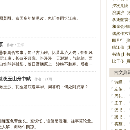
夕次竟陵 
浣溪沙（樱
照莫酣。京国多年情尽改，忽听春雨忆江南。
李凭箜篌引
和崔会稽
偶然作六首
郎月行 [张
原
作者：
王恽
临江仙（和
悲欢离合常事，知己古为难。忆昔草庐人去，郁郁风
书情 [杜牧
展江底，长铗不须弹。路漫漫，天渺渺，与翩翩。西
比干传 [贯
自笑鹡鸰孤影，落日野烟原上，沙晚不胜寒。后夜一
古文典
除夜玉山舟中赋
作者：
张雨
诗经
「
」
漱玉沙。瓦瓯篷底送年华。问暮鸦：何处阿戎家？
左传
「
」
周礼
「
」
庄子
「
」
汉书
「
」
梁书
「
」
细缠五色臂丝长。空惆怅，谁复吊沅湘。往事莫论量。
将苑
「
」
无人解，树转午阴凉。