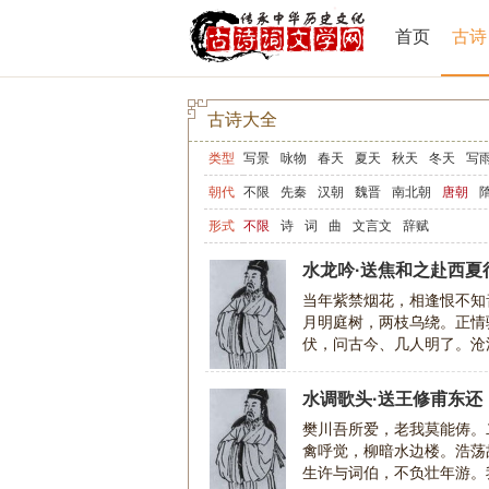
首页
古诗
古诗大全
类型
写景
咏物
春天
夏天
秋天
冬天
写
写山
写水
长江
黄河
儿童
写鸟
写
朝代
不限
先秦
汉朝
魏晋
南北朝
唐朝
爱情
励志
哲理
闺怨
悼亡
写人
老
形式
不限
诗
词
曲
文言文
辞赋
节日
春节
元宵节
寒食节
清明节
端
水龙吟·送焦和之赴西夏
宋词精选
小学古诗
初中古诗
高中古诗
当年紫禁烟花，相逢恨不知
月明庭树，两枝乌绕。正情
高中文言文
古诗十九首
唐诗三百首
古
伏，问古今、几人明了。沧
在，故人襟抱。恨黄尘障
水调歌头·送王修甫东还
樊川吾所爱，老我莫能俦。
禽呼觉，柳暗水边楼。浩荡
生许与词伯，不负壮年游。