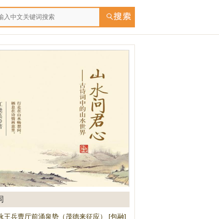
词
咏王兵曹厅前涌泉势（茂德来征应） [包融]