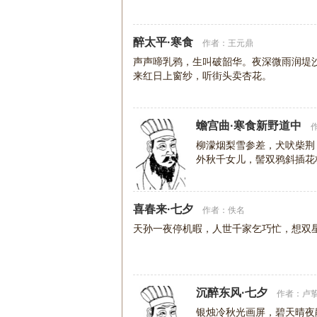
醉太平·寒食
作者：
王元鼎
声声啼乳鸦，生叫破韶华。夜深微雨润堤
来红日上窗纱，听街头卖杏花。
蟾宫曲·寒食新野道中
柳濛烟梨雪参差，犬吠柴荆
外秋千女儿，髻双鸦斜插花
喜春来·七夕
作者：
佚名
天孙一夜停机暇，人世千家乞巧忙，想双
沉醉东风·七夕
作者：
卢
银烛冷秋光画屏，碧天晴夜