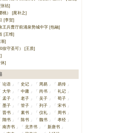
[张祜]
桃） [晁补之]
 [李贺]
咏王兵曹厅前涌泉势城中字 [包融]
 [王维]
渐]
徐守圣可） [王质]
]
休]
籍
论语
史记
周易
易传
「
」
「
」
「
」
「
」
大学
中庸
尚书
礼记
「
」
「
」
「
」
「
」
孟子
老子
吴子
荀子
「
」
「
」
「
」
「
」
墨子
管子
列子
宋书
「
」
「
」
「
」
「
」
晋书
素书
仪礼
周书
「
」
「
」
「
」
「
」
隋书
陈书
魏书
孝经
「
」
「
」
「
」
「
」
南齐书
北齐书
新唐书
「
」
「
」
「
」