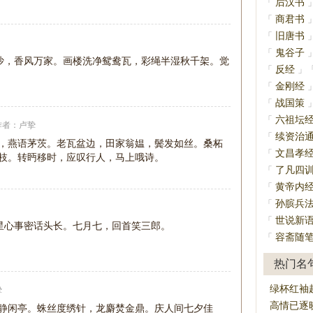
后汉书
「
商君书
「
旧唐书
「
鬼谷子
「
沙，香风万家。画楼洗净鸳鸯瓦，彩绳半湿秋千架。觉
反经
「
」
金刚经
「
战国策
「
六祖坛
「
作者：
卢挚
续资治
「
，燕语茅茨。老瓦盆边，田家翁媪，鬓发如丝。桑柘
文昌孝
「
枝。转眄移时，应叹行人，马上哦诗。
了凡四
「
黄帝内
「
孙膑兵
「
世说新
「
星心事密话头长。七月七，回首笑三郎。
容斋随
「
热门名
绿杯红袖
挚
高情已逐
静闲亭。蛛丝度绣针，龙麝焚金鼎。庆人间七夕佳