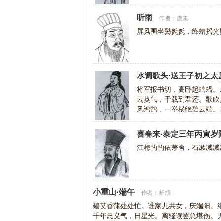
湖上，同醉木兰舟。
听雨
作者：
虞集
屏风围坐鬓毵毵，绛蜡摇光
水调歌头·送王子初之太
将军报书切，高卧起螭蟠。
云英气，千载到君还。歌吹
风鸿鹄，一举横绝碧云端。
相意，明月满江干。
喜春来·泰定三年丙寅岁
江梅的的依茅舍，石漱溅溅
小重山·端午
作者：
舒頔
碧艾香蒲处处忙。谁家儿共女，庆端阳。
千年忠义气，日星光。离骚读罢总堪伤。