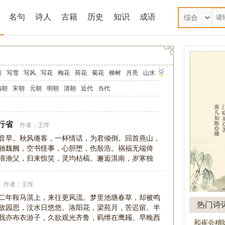
名句
诗人
古籍
历史
知识
成语
雨
写雪
写风
写花
梅花
荷花
菊花
柳树
月亮
山水
马
田园
边塞
地名
抒情
爱国
离别
送别
思乡
思念
隋朝
宋朝
元朝
明朝
清朝
近代
当代
师
母亲
友情
战争
读书
惜时
婉约
豪放
诗经
民谣
午节
七夕节
中秋节
重阳节
忧国忧民
咏史怀古
行省
作者：
王恽
古文观止
辞赋精选
小学文言文
初中文言文
音早。秋风倦客，一杯情话，为君倾倒。回首燕山，
驰魏阙，空书怪事，心胆堕，伤殷浩。祸福无端倚
诗三百首
宋词三百首
浪渔父，归来惊笑，灵均枯槁。邂逅淇南，岁寒独
作者：
王恽
二年鞍马淇上，来往更风流。梦里池塘春草，却被鸣
热门诗
故园思，汶水日悠悠。洛阳花，梁苑月，苦迟留。半
我亦布衣游子，久欲观光齐鲁，羁绁在鹰韛、早晚西
和崔会稽