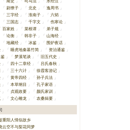
南史
司马法
水经注
」
「
」
「
」
「
」
尉缭子
北史
逸周书
」
「
」
「
」
「
」
三字经
淮南子
六韬
」
「
」
「
」
「
」
三国志
千字文
伤寒论
」
「
」
「
」
「
」
百家姓
菜根谭
弟子规
「
」
「
」
「
」
论衡
韩非子
山海经
」
「
」
「
」
「
」
地藏经
冰鉴
围炉夜话
」
「
」
「
」
「
」
经
睡虎地秦墓竹简
资治通鉴
」
「
」
「
」
通鉴
梦溪笔谈
旧五代史
」
「
」
「
」
经
四十二章经
吕氏春秋
」
「
」
「
」
训
三十六计
徐霞客游记
」
「
」
「
」
经
黄帝四经
孙子兵法
」
「
」
「
」
法
本草纲目
孔子家语
」
「
」
「
」
语
贞观政要
颜氏家训
」
「
」
「
」
笔
文心雕龙
农桑辑要
」
「
」
「
」
句
趁重阳人情似故乡
晓云空不与梨花同梦